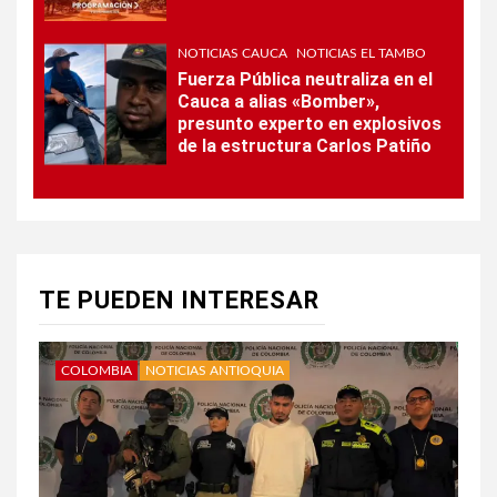
NOTICIAS CAUCA
NOTICIAS EL TAMBO
Fuerza Pública neutraliza en el
Cauca a alias «Bomber»,
presunto experto en explosivos
de la estructura Carlos Patiño
TE PUEDEN INTERESAR
COLOMBIA
NOTICIAS ANTIOQUIA