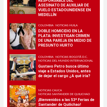
RESPONSABLE DEL
ASESINATO DE AUXILIAR DE
VUELO ESTADOUNIDENSE EN
MEDELLÍN
COLOMBIA
NOTICIAS HUILA
DOBLE HOMICIDIO EN LA
PLATA: INVESTIGAN CRIMEN
DE UNA PAREJA EN MEDIO DE
PRESUNTO HURTO
COLOMBIA
NOTICIAS BOGOTÁ D.C.
NOTICIAS DEL MUNDO INTERNACIONAL
Gustavo Petro busca último
viaje a Estados Unidos, antes
de dejar el cargo ¿A qué iría?
NOTICIAS CAUCA
NOTICIAS SANTANDER DE QUILICHAO
¡Bienvenidos a las 53ª Ferias de
Santander de Quilichao!