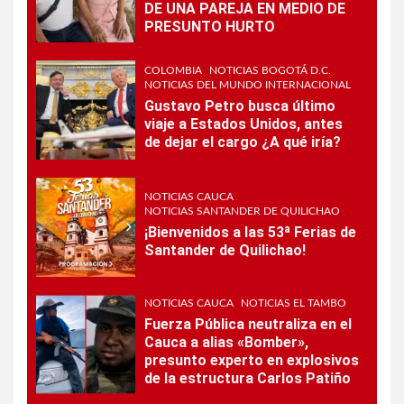
DE UNA PAREJA EN MEDIO DE
PRESUNTO HURTO
COLOMBIA
NOTICIAS BOGOTÁ D.C.
NOTICIAS DEL MUNDO INTERNACIONAL
Gustavo Petro busca último
viaje a Estados Unidos, antes
de dejar el cargo ¿A qué iría?
NOTICIAS CAUCA
NOTICIAS SANTANDER DE QUILICHAO
¡Bienvenidos a las 53ª Ferias de
Santander de Quilichao!
NOTICIAS CAUCA
NOTICIAS EL TAMBO
Fuerza Pública neutraliza en el
Cauca a alias «Bomber»,
presunto experto en explosivos
de la estructura Carlos Patiño