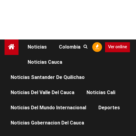
Noticias
Colombia
Ver online
Noticias Cauca
No se ha encontrado
nada
Noticias Santander De Quilichao
Noticias Del Valle Del Cauca
Noticias Cali
Parece que no encontramos lo que estás
buscando. Puede que una búsqueda te ayude.
Noticias Del Mundo Internacional
Deportes
Buscar:
Noticias Gobernacion Del Cauca
BUSCAR