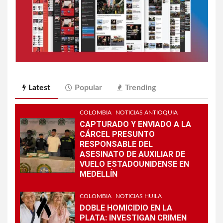
Latest
Popular
Trending
COLOMBIA
NOTICIAS ANTIOQUIA
CAPTURADO Y ENVIADO A LA
CÁRCEL PRESUNTO
RESPONSABLE DEL
ASESINATO DE AUXILIAR DE
VUELO ESTADOUNIDENSE EN
MEDELLÍN
COLOMBIA
NOTICIAS HUILA
DOBLE HOMICIDIO EN LA
PLATA: INVESTIGAN CRIMEN