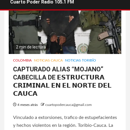
Cuarto Poder Radio 105.1 FM
2 min de lectura
COLOMBIA
NOTICIAS CAUCA
NOTICIAS TORIBÍO
CAPTURADO ALIAS “MOJANO”
CABECILLA DE 𝗘𝗦𝗧𝗥𝗨𝗖𝗧𝗨𝗥𝗔
𝗖𝗥𝗜𝗠𝗜𝗡𝗔𝗟 𝗘𝗡 𝗘𝗟 𝗡𝗢𝗥𝗧𝗘 𝗗𝗘𝗟
𝗖𝗔𝗨𝗖𝗔
4 meses atrás
cuartopodercauca@gmail.com
Vinculado a extorsiones, trafico de estupefacientes
y hechos violentos en la región. Toribio-Cauca. La