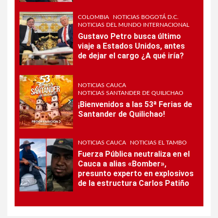
COLOMBIA
NOTICIAS BOGOTÁ D.C.
NOTICIAS DEL MUNDO INTERNACIONAL
Gustavo Petro busca último
viaje a Estados Unidos, antes
de dejar el cargo ¿A qué iría?
NOTICIAS CAUCA
NOTICIAS SANTANDER DE QUILICHAO
¡Bienvenidos a las 53ª Ferias de
Santander de Quilichao!
NOTICIAS CAUCA
NOTICIAS EL TAMBO
Fuerza Pública neutraliza en el
Cauca a alias «Bomber»,
presunto experto en explosivos
de la estructura Carlos Patiño