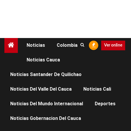
Noticias
Colombia
Ver online
Noticias Cauca
Noticias Toribío
Noticias Santander De Quilichao
Altitud: 1.800 m. Clima templado. Territorio indígena
Noticias Del Valle Del Cauca
Noticias Cali
Nasa.
Noticias Del Mundo Internacional
Deportes
Noticias Gobernacion Del Cauca