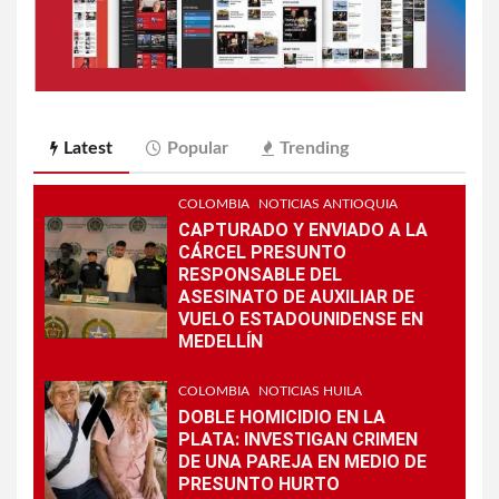
Latest
Popular
Trending
COLOMBIA
NOTICIAS ANTIOQUIA
CAPTURADO Y ENVIADO A LA
CÁRCEL PRESUNTO
RESPONSABLE DEL
ASESINATO DE AUXILIAR DE
VUELO ESTADOUNIDENSE EN
MEDELLÍN
COLOMBIA
NOTICIAS HUILA
DOBLE HOMICIDIO EN LA
PLATA: INVESTIGAN CRIMEN
DE UNA PAREJA EN MEDIO DE
PRESUNTO HURTO