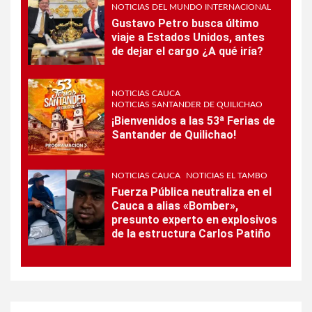
NOTICIAS DEL MUNDO INTERNACIONAL
Gustavo Petro busca último
viaje a Estados Unidos, antes
de dejar el cargo ¿A qué iría?
NOTICIAS CAUCA
NOTICIAS SANTANDER DE QUILICHAO
¡Bienvenidos a las 53ª Ferias de
Santander de Quilichao!
NOTICIAS CAUCA
NOTICIAS EL TAMBO
Fuerza Pública neutraliza en el
Cauca a alias «Bomber»,
presunto experto en explosivos
de la estructura Carlos Patiño