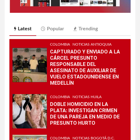
Latest
Popular
Trending
COLOMBIA
NOTICIAS ANTIOQUIA
CAPTURADO Y ENVIADO A LA
CÁRCEL PRESUNTO
RESPONSABLE DEL
ASESINATO DE AUXILIAR DE
VUELO ESTADOUNIDENSE EN
MEDELLÍN
COLOMBIA
NOTICIAS HUILA
DOBLE HOMICIDIO EN LA
PLATA: INVESTIGAN CRIMEN
DE UNA PAREJA EN MEDIO DE
PRESUNTO HURTO
COLOMBIA
NOTICIAS BOGOTÁ D.C.