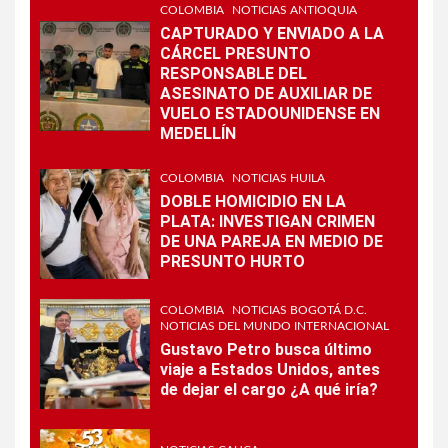
COLOMBIA
NOTICIAS ANTIOQUIA
CAPTURADO Y ENVIADO A LA
CÁRCEL PRESUNTO
RESPONSABLE DEL
ASESINATO DE AUXILIAR DE
VUELO ESTADOUNIDENSE EN
MEDELLÍN
COLOMBIA
NOTICIAS HUILA
DOBLE HOMICIDIO EN LA
PLATA: INVESTIGAN CRIMEN
DE UNA PAREJA EN MEDIO DE
PRESUNTO HURTO
COLOMBIA
NOTICIAS BOGOTÁ D.C.
NOTICIAS DEL MUNDO INTERNACIONAL
Gustavo Petro busca último
viaje a Estados Unidos, antes
de dejar el cargo ¿A qué iría?