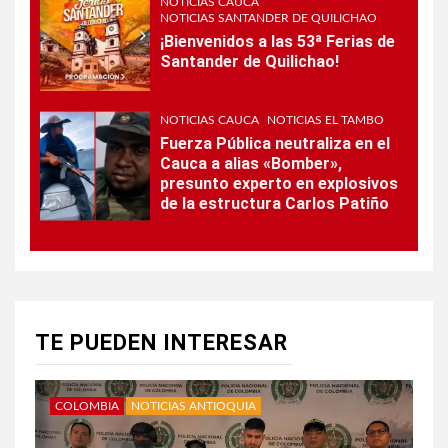
NOTICIAS CAUCA
NOTICIAS SANTANDER DE QUILICHAO
¡Bienvenidos a las 53ª Ferias de
Santander de Quilichao!
NOTICIAS CAUCA
NOTICIAS EL TAMBO
Fuerza Pública neutraliza en el
Cauca a alias «Bomber»,
presunto experto en explosivos
de la estructura Carlos Patiño
TE PUEDEN INTERESAR
COLOMBIA
NOTICIAS ANTIOQUIA