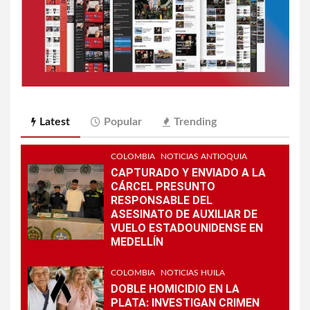
Latest
Popular
Trending
COLOMBIA
NOTICIAS ANTIOQUIA
CAPTURADO Y ENVIADO A LA
CÁRCEL PRESUNTO
RESPONSABLE DEL
ASESINATO DE AUXILIAR DE
VUELO ESTADOUNIDENSE EN
MEDELLÍN
COLOMBIA
NOTICIAS HUILA
DOBLE HOMICIDIO EN LA
PLATA: INVESTIGAN CRIMEN