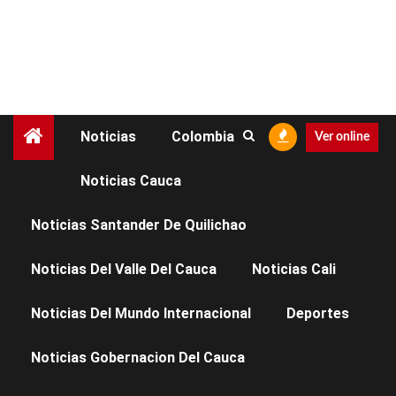
Noticias
Colombia
Ver online
Noticias Cauca
No se ha encontrado
nada
Noticias Santander De Quilichao
Noticias Del Valle Del Cauca
Noticias Cali
Parece que no encontramos lo que estás
buscando. Puede que una búsqueda te ayude.
Noticias Del Mundo Internacional
Deportes
Buscar:
Noticias Gobernacion Del Cauca
BUSCAR