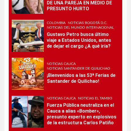
DE UNA PAREJA EN MEDIO DE
PRESUNTO HURTO
COLOMBIA
NOTICIAS BOGOTÁ D.C.
NOTICIAS DEL MUNDO INTERNACIONAL
Gustavo Petro busca último
viaje a Estados Unidos, antes
de dejar el cargo ¿A qué iría?
NOTICIAS CAUCA
NOTICIAS SANTANDER DE QUILICHAO
¡Bienvenidos a las 53ª Ferias de
Santander de Quilichao!
NOTICIAS CAUCA
NOTICIAS EL TAMBO
Fuerza Pública neutraliza en el
Cauca a alias «Bomber»,
presunto experto en explosivos
de la estructura Carlos Patiño