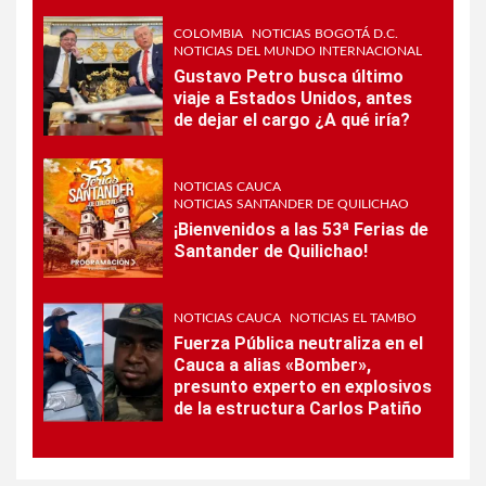
COLOMBIA
NOTICIAS BOGOTÁ D.C.
NOTICIAS DEL MUNDO INTERNACIONAL
Gustavo Petro busca último
viaje a Estados Unidos, antes
de dejar el cargo ¿A qué iría?
NOTICIAS CAUCA
NOTICIAS SANTANDER DE QUILICHAO
¡Bienvenidos a las 53ª Ferias de
Santander de Quilichao!
NOTICIAS CAUCA
NOTICIAS EL TAMBO
Fuerza Pública neutraliza en el
Cauca a alias «Bomber»,
presunto experto en explosivos
de la estructura Carlos Patiño