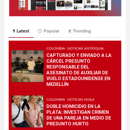
Latest
Popular
Trending
COLOMBIA
NOTICIAS ANTIOQUIA
CAPTURADO Y ENVIADO A LA
CÁRCEL PRESUNTO
RESPONSABLE DEL
ASESINATO DE AUXILIAR DE
VUELO ESTADOUNIDENSE EN
MEDELLÍN
COLOMBIA
NOTICIAS HUILA
DOBLE HOMICIDIO EN LA
PLATA: INVESTIGAN CRIMEN
DE UNA PAREJA EN MEDIO DE
PRESUNTO HURTO