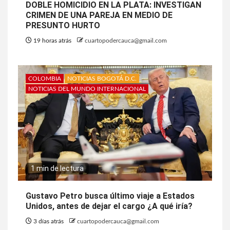
DOBLE HOMICIDIO EN LA PLATA: INVESTIGAN
CRIMEN DE UNA PAREJA EN MEDIO DE
PRESUNTO HURTO
19 horas atrás
cuartopodercauca@gmail.com
COLOMBIA
NOTICIAS BOGOTÁ D.C.
NOTICIAS DEL MUNDO INTERNACIONAL
1 min de lectura
Gustavo Petro busca último viaje a Estados
Unidos, antes de dejar el cargo ¿A qué iría?
3 días atrás
cuartopodercauca@gmail.com