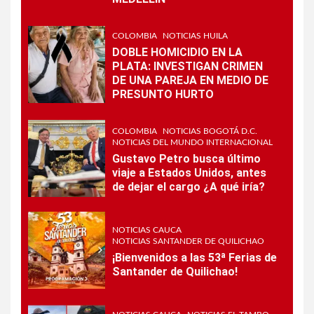
COLOMBIA
NOTICIAS HUILA
DOBLE HOMICIDIO EN LA
PLATA: INVESTIGAN CRIMEN
DE UNA PAREJA EN MEDIO DE
PRESUNTO HURTO
COLOMBIA
NOTICIAS BOGOTÁ D.C.
NOTICIAS DEL MUNDO INTERNACIONAL
Gustavo Petro busca último
viaje a Estados Unidos, antes
de dejar el cargo ¿A qué iría?
NOTICIAS CAUCA
NOTICIAS SANTANDER DE QUILICHAO
¡Bienvenidos a las 53ª Ferias de
Santander de Quilichao!