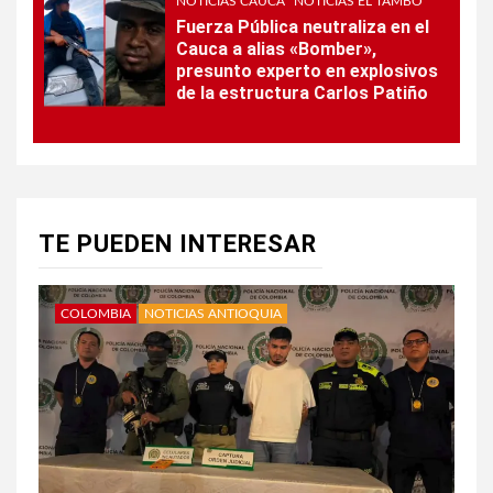
NOTICIAS CAUCA
NOTICIAS EL TAMBO
Fuerza Pública neutraliza en el
Cauca a alias «Bomber»,
presunto experto en explosivos
de la estructura Carlos Patiño
TE PUEDEN INTERESAR
COLOMBIA
NOTICIAS ANTIOQUIA