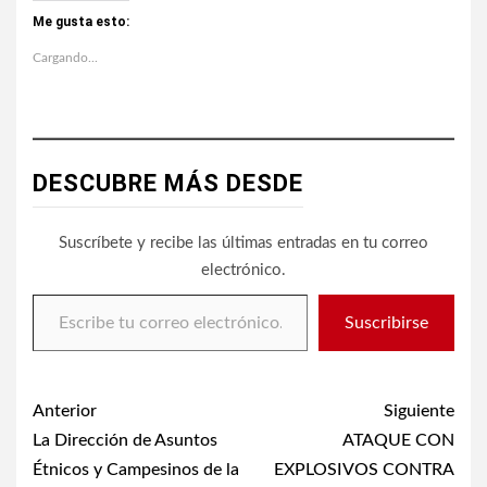
Me gusta esto:
Cargando...
DESCUBRE MÁS DESDE
Suscríbete y recibe las últimas entradas en tu correo
electrónico.
Escribe tu correo electrónico…
Suscribirse
Post
Anterior
Siguiente
navigation
La Dirección de Asuntos
ATAQUE CON
Étnicos y Campesinos de la
EXPLOSIVOS CONTRA