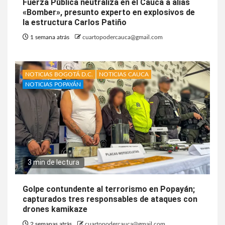
Fuerza Pública neutraliza en el Cauca a alias
«Bomber», presunto experto en explosivos de
la estructura Carlos Patiño
1 semana atrás
cuartopodercauca@gmail.com
NOTICIAS BOGOTÁ D.C.
NOTICIAS CAUCA
NOTICIAS POPAYÁN
3 min de lectura
Golpe contundente al terrorismo en Popayán;
capturados tres responsables de ataques con
drones kamikaze
2 semanas atrás
cuartopodercauca@gmail.com