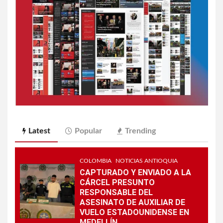
Latest
Popular
Trending
COLOMBIA
NOTICIAS ANTIOQUIA
CAPTURADO Y ENVIADO A LA
CÁRCEL PRESUNTO
RESPONSABLE DEL
ASESINATO DE AUXILIAR DE
VUELO ESTADOUNIDENSE EN
MEDELLÍN