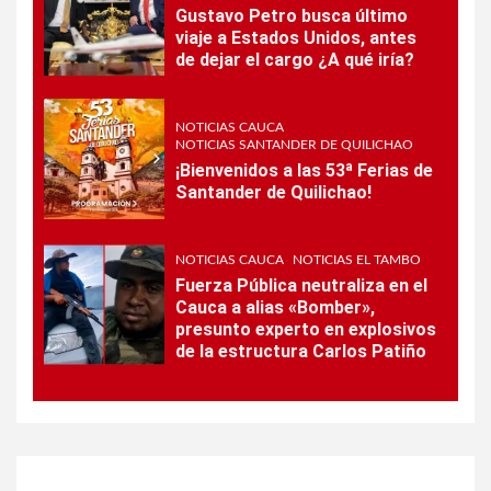
Gustavo Petro busca último
viaje a Estados Unidos, antes
de dejar el cargo ¿A qué iría?
NOTICIAS CAUCA
NOTICIAS SANTANDER DE QUILICHAO
¡Bienvenidos a las 53ª Ferias de
Santander de Quilichao!
NOTICIAS CAUCA
NOTICIAS EL TAMBO
Fuerza Pública neutraliza en el
Cauca a alias «Bomber»,
presunto experto en explosivos
de la estructura Carlos Patiño