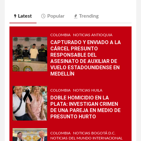
Latest
Popular
Trending
COLOMBIA
NOTICIAS ANTIOQUIA
CAPTURADO Y ENVIADO A LA
CÁRCEL PRESUNTO
RESPONSABLE DEL
ASESINATO DE AUXILIAR DE
VUELO ESTADOUNIDENSE EN
MEDELLÍN
COLOMBIA
NOTICIAS HUILA
DOBLE HOMICIDIO EN LA
PLATA: INVESTIGAN CRIMEN
DE UNA PAREJA EN MEDIO DE
PRESUNTO HURTO
COLOMBIA
NOTICIAS BOGOTÁ D.C.
NOTICIAS DEL MUNDO INTERNACIONAL