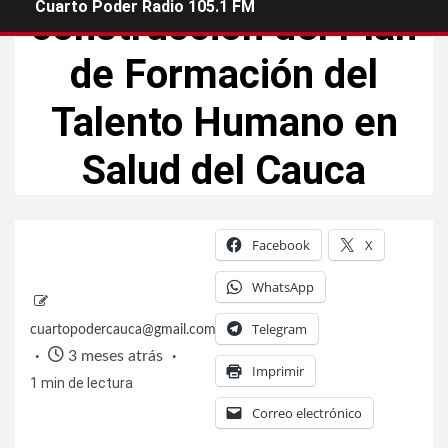
Cuarto Poder Radio 105.1 FM
construcción del Plan
de Formación del
Talento Humano en
Salud del Cauca
Facebook
X
WhatsApp
Telegram
cuartopodercauca@gmail.com
3 meses atrás
Imprimir
1 min de lectura
Correo electrónico