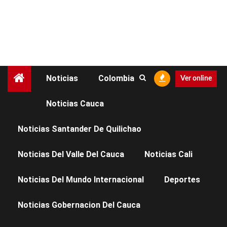
Noticias
Colombia
Ver online
Noticias Cauca
NOTICIAS CAUCA
NOTICIAS POPAYÁN
Noticias Santander De Quilichao
CEO traslada su punto
Noticias Del Valle Del Cauca
Noticias Cali
de atención a
Noticias Del Mundo Internacional
Deportes
terraplaza y refuerza
Noticias Gobernacion Del Cauca
su servicio con