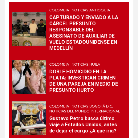
COLOMBIA
NOTICIAS ANTIOQUIA
CAPTURADO Y ENVIADO A LA
CÁRCEL PRESUNTO
RESPONSABLE DEL
ASESINATO DE AUXILIAR DE
VUELO ESTADOUNIDENSE EN
MEDELLÍN
COLOMBIA
NOTICIAS HUILA
DOBLE HOMICIDIO EN LA
PLATA: INVESTIGAN CRIMEN
DE UNA PAREJA EN MEDIO DE
PRESUNTO HURTO
COLOMBIA
NOTICIAS BOGOTÁ D.C.
NOTICIAS DEL MUNDO INTERNACIONAL
Gustavo Petro busca último
viaje a Estados Unidos, antes
de dejar el cargo ¿A qué iría?