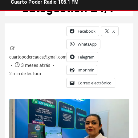
Cuarto Poder Radio 105.1 FM
autogestión 24/7
Facebook
X
WhatsApp
Telegram
cuartopodercauca@gmail.com
3 meses atrás
Imprimir
2 min de lectura
Correo electrónico