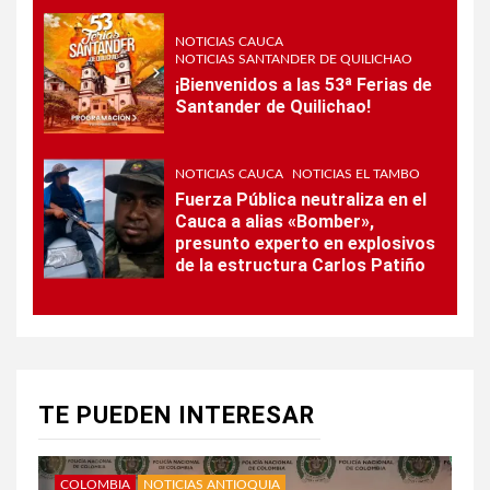
NOTICIAS CAUCA
NOTICIAS SANTANDER DE QUILICHAO
¡Bienvenidos a las 53ª Ferias de
Santander de Quilichao!
NOTICIAS CAUCA
NOTICIAS EL TAMBO
Fuerza Pública neutraliza en el
Cauca a alias «Bomber»,
presunto experto en explosivos
de la estructura Carlos Patiño
TE PUEDEN INTERESAR
COLOMBIA
NOTICIAS ANTIOQUIA