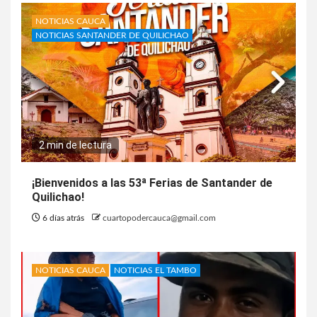
NOTICIAS CAUCA
NOTICIAS SANTANDER DE QUILICHAO
2 min de lectura
¡Bienvenidos a las 53ª Ferias de Santander de
Quilichao!
6 días atrás
cuartopodercauca@gmail.com
NOTICIAS CAUCA
NOTICIAS EL TAMBO