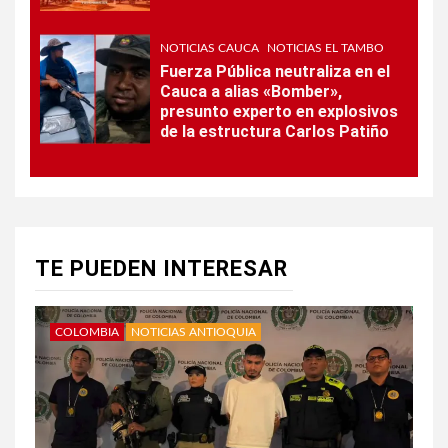
NOTICIAS CAUCA
NOTICIAS EL TAMBO
Fuerza Pública neutraliza en el
Cauca a alias «Bomber»,
presunto experto en explosivos
de la estructura Carlos Patiño
TE PUEDEN INTERESAR
COLOMBIA
NOTICIAS ANTIOQUIA