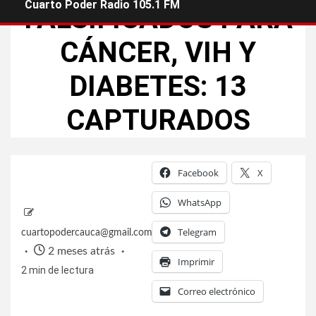
Cuarto Poder Radio 105.1 FM
FALSIFICADOS PARA
CÁNCER, VIH Y
DIABETES: 13
CAPTURADOS
Facebook
X
WhatsApp
Telegram
cuartopodercauca@gmail.com
2 meses atrás
Imprimir
2 min de lectura
Correo electrónico