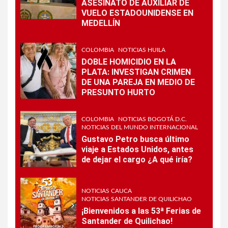
ASESINATO DE AUXILIAR DE
VUELO ESTADOUNIDENSE EN
MEDELLÍN
COLOMBIA
NOTICIAS HUILA
DOBLE HOMICIDIO EN LA
PLATA: INVESTIGAN CRIMEN
DE UNA PAREJA EN MEDIO DE
PRESUNTO HURTO
COLOMBIA
NOTICIAS BOGOTÁ D.C.
NOTICIAS DEL MUNDO INTERNACIONAL
Gustavo Petro busca último
viaje a Estados Unidos, antes
de dejar el cargo ¿A qué iría?
NOTICIAS CAUCA
NOTICIAS SANTANDER DE QUILICHAO
¡Bienvenidos a las 53ª Ferias de
Santander de Quilichao!