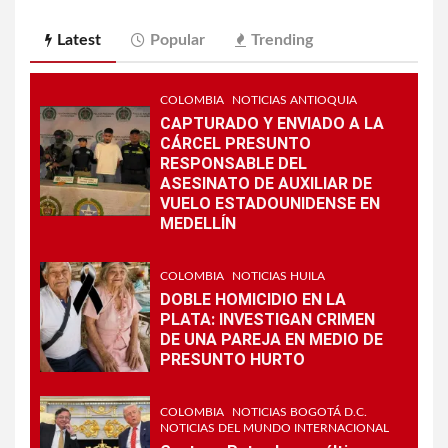
Latest
Popular
Trending
COLOMBIA
NOTICIAS ANTIOQUIA
CAPTURADO Y ENVIADO A LA
CÁRCEL PRESUNTO
RESPONSABLE DEL
ASESINATO DE AUXILIAR DE
VUELO ESTADOUNIDENSE EN
MEDELLÍN
COLOMBIA
NOTICIAS HUILA
DOBLE HOMICIDIO EN LA
PLATA: INVESTIGAN CRIMEN
DE UNA PAREJA EN MEDIO DE
PRESUNTO HURTO
COLOMBIA
NOTICIAS BOGOTÁ D.C.
NOTICIAS DEL MUNDO INTERNACIONAL