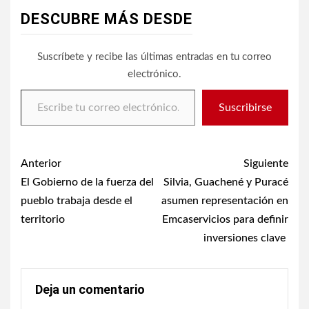
DESCUBRE MÁS DESDE
Suscríbete y recibe las últimas entradas en tu correo
electrónico.
Escribe tu correo electrónico…
Suscribirse
Post
Anterior
Siguiente
navigation
El Gobierno de la fuerza del
Silvia, Guachené y Puracé
pueblo trabaja desde el
asumen representación en
territorio
Emcaservicios para definir
inversiones clave
Deja un comentario