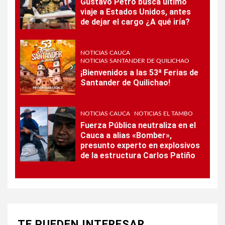
Gustavo Petro busca último
viaje a Estados Unidos, antes
de dejar el cargo ¿A qué iría?
NOTICIAS CAUCA
NOTICIAS SANTANDER DE QUILICHAO
¡Bienvenidos a las 53ª Ferias de
Santander de Quilichao!
NOTICIAS CAUCA
NOTICIAS EL TAMBO
Fuerza Pública neutraliza en el
Cauca a alias «Bomber»,
presunto experto en explosivos
de la estructura Carlos Patiño
TE PUEDEN INTERESAR