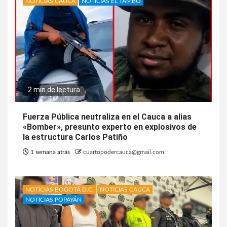
NOTICIAS CAUCA
NOTICIAS EL TAMBO
2 min de lectura
Fuerza Pública neutraliza en el Cauca a alias
«Bomber», presunto experto en explosivos de
la estructura Carlos Patiño
1 semana atrás
cuartopodercauca@gmail.com
NOTICIAS BOGOTÁ D.C.
NOTICIAS CAUCA
NOTICIAS POPAYÁN