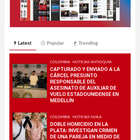
Latest
Popular
Trending
COLOMBIA
NOTICIAS ANTIOQUIA
CAPTURADO Y ENVIADO A LA
CÁRCEL PRESUNTO
RESPONSABLE DEL
ASESINATO DE AUXILIAR DE
VUELO ESTADOUNIDENSE EN
MEDELLÍN
COLOMBIA
NOTICIAS HUILA
DOBLE HOMICIDIO EN LA
PLATA: INVESTIGAN CRIMEN
DE UNA PAREJA EN MEDIO DE