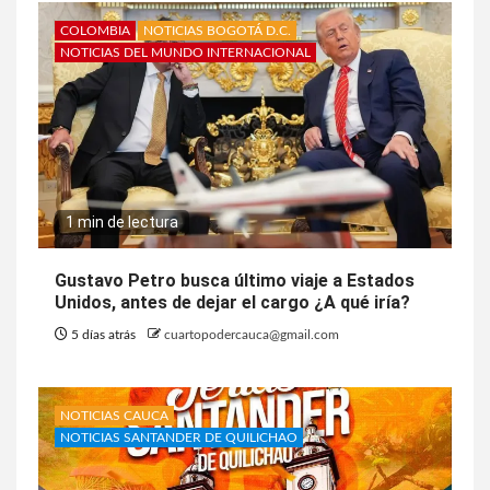
COLOMBIA
NOTICIAS BOGOTÁ D.C.
NOTICIAS DEL MUNDO INTERNACIONAL
1 min de lectura
Gustavo Petro busca último viaje a Estados
Unidos, antes de dejar el cargo ¿A qué iría?
5 días atrás
cuartopodercauca@gmail.com
NOTICIAS CAUCA
NOTICIAS SANTANDER DE QUILICHAO