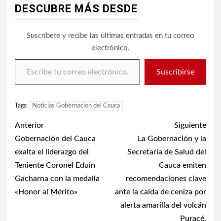
DESCUBRE MÁS DESDE
Suscríbete y recibe las últimas entradas en tu correo
electrónico.
Escribe tu correo electrónico…
Suscribirse
Tags:
Noticias Gobernacion del Cauca
Post
Anterior
Siguiente
navigation
Gobernación del Cauca
La Gobernación y la
exalta el liderazgo del
Secretaría de Salud del
Teniente Coronel Eduin
Cauca emiten
Gacharna con la medalla
recomendaciones clave
«Honor al Mérito»
ante la caída de ceniza por
alerta amarilla del volcán
Puracé.