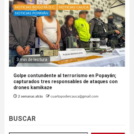
NOTICIAS BOGOTÁ D.C.
NOTICIAS CAUCA
NOTICIAS POPAYÁN
3 min de lectura
Golpe contundente al terrorismo en Popayán;
capturados tres responsables de ataques con
drones kamikaze
2 semanas atrás
cuartopodercauca@gmail.com
BUSCAR