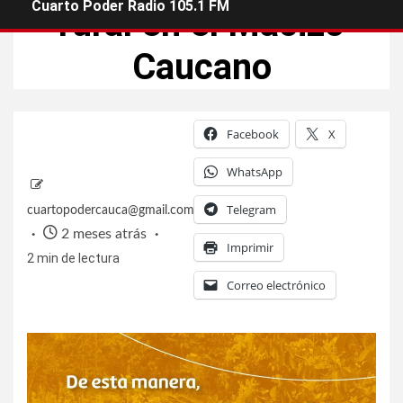
Cuarto Poder Radio 105.1 FM
rural en el Macizo
Caucano
Facebook
X
WhatsApp
Telegram
cuartopodercauca@gmail.com
2 meses atrás
Imprimir
2 min de lectura
Correo electrónico