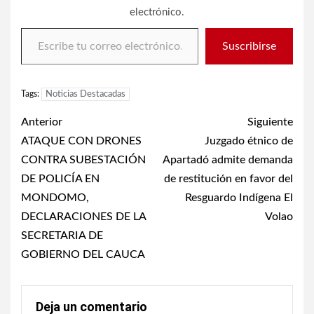
electrónico.
Escribe tu correo electrónico…
Suscribirse
Tags:
Noticias Destacadas
Post
Anterior
Siguiente
navigation
ATAQUE CON DRONES
Juzgado étnico de
CONTRA SUBESTACIÓN
Apartadó admite demanda
DE POLICÍA EN
de restitución en favor del
MONDOMO,
Resguardo Indígena El
DECLARACIONES DE LA
Volao
SECRETARIA DE
GOBIERNO DEL CAUCA
Deja un comentario