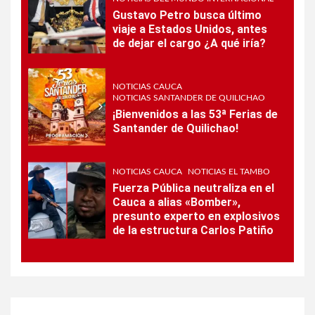
Gustavo Petro busca último
viaje a Estados Unidos, antes
de dejar el cargo ¿A qué iría?
NOTICIAS CAUCA
NOTICIAS SANTANDER DE QUILICHAO
¡Bienvenidos a las 53ª Ferias de
Santander de Quilichao!
NOTICIAS CAUCA
NOTICIAS EL TAMBO
Fuerza Pública neutraliza en el
Cauca a alias «Bomber»,
presunto experto en explosivos
de la estructura Carlos Patiño