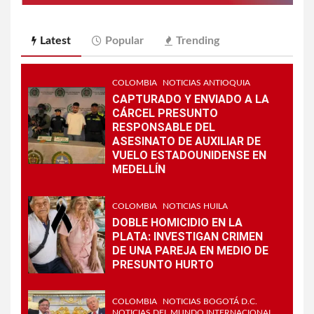
Latest
Popular
Trending
COLOMBIA
NOTICIAS ANTIOQUIA
CAPTURADO Y ENVIADO A LA
CÁRCEL PRESUNTO
RESPONSABLE DEL
ASESINATO DE AUXILIAR DE
VUELO ESTADOUNIDENSE EN
MEDELLÍN
COLOMBIA
NOTICIAS HUILA
DOBLE HOMICIDIO EN LA
PLATA: INVESTIGAN CRIMEN
DE UNA PAREJA EN MEDIO DE
PRESUNTO HURTO
COLOMBIA
NOTICIAS BOGOTÁ D.C.
NOTICIAS DEL MUNDO INTERNACIONAL