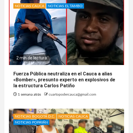
NOTICIAS CAUCA
NOTICIAS EL TAMBO
2 min de lectura
Fuerza Pública neutraliza en el Cauca a alias
«Bomber», presunto experto en explosivos de
la estructura Carlos Patiño
1 semana atrás
cuartopodercauca@gmail.com
NOTICIAS BOGOTÁ D.C.
NOTICIAS CAUCA
NOTICIAS POPAYÁN