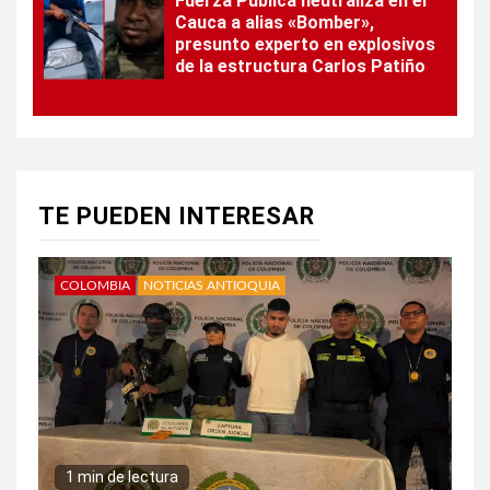
Fuerza Pública neutraliza en el
Cauca a alias «Bomber»,
presunto experto en explosivos
de la estructura Carlos Patiño
TE PUEDEN INTERESAR
COLOMBIA
NOTICIAS ANTIOQUIA
1 min de lectura