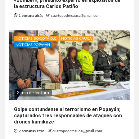
«Bomber», presunto experto en explosivos de
la estructura Carlos Patiño
1 semana atrás
cuartopodercauca@gmail.com
NOTICIAS BOGOTÁ D.C.
NOTICIAS CAUCA
NOTICIAS POPAYÁN
3 min de lectura
Golpe contundente al terrorismo en Popayán;
capturados tres responsables de ataques con
drones kamikaze
2 semanas atrás
cuartopodercauca@gmail.com