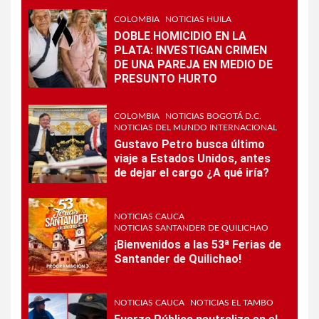
COLOMBIA
NOTICIAS HUILA
DOBLE HOMICIDIO EN LA
PLATA: INVESTIGAN CRIMEN
DE UNA PAREJA EN MEDIO DE
PRESUNTO HURTO
COLOMBIA
NOTICIAS BOGOTÁ D.C.
NOTICIAS DEL MUNDO INTERNACIONAL
Gustavo Petro busca último
viaje a Estados Unidos, antes
de dejar el cargo ¿A qué iría?
NOTICIAS CAUCA
NOTICIAS SANTANDER DE QUILICHAO
¡Bienvenidos a las 53ª Ferias de
Santander de Quilichao!
NOTICIAS CAUCA
NOTICIAS EL TAMBO