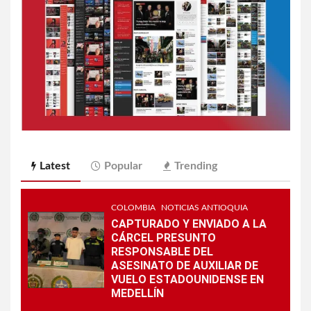
Latest
Popular
Trending
COLOMBIA
NOTICIAS ANTIOQUIA
CAPTURADO Y ENVIADO A LA
CÁRCEL PRESUNTO
RESPONSABLE DEL
ASESINATO DE AUXILIAR DE
VUELO ESTADOUNIDENSE EN
MEDELLÍN