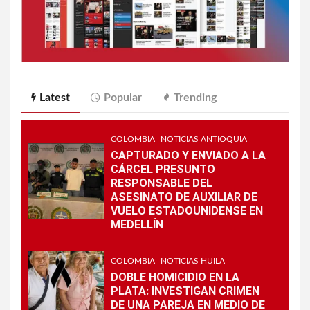
Latest
Popular
Trending
COLOMBIA
NOTICIAS ANTIOQUIA
CAPTURADO Y ENVIADO A LA
CÁRCEL PRESUNTO
RESPONSABLE DEL
ASESINATO DE AUXILIAR DE
VUELO ESTADOUNIDENSE EN
MEDELLÍN
COLOMBIA
NOTICIAS HUILA
DOBLE HOMICIDIO EN LA
PLATA: INVESTIGAN CRIMEN
DE UNA PAREJA EN MEDIO DE