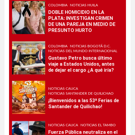
COLOMBIA
NOTICIAS HUILA
DOBLE HOMICIDIO EN LA
PLATA: INVESTIGAN CRIMEN
DE UNA PAREJA EN MEDIO DE
PRESUNTO HURTO
COLOMBIA
NOTICIAS BOGOTÁ D.C.
NOTICIAS DEL MUNDO INTERNACIONAL
Gustavo Petro busca último
viaje a Estados Unidos, antes
de dejar el cargo ¿A qué iría?
NOTICIAS CAUCA
NOTICIAS SANTANDER DE QUILICHAO
¡Bienvenidos a las 53ª Ferias de
Santander de Quilichao!
NOTICIAS CAUCA
NOTICIAS EL TAMBO
Fuerza Pública neutraliza en el