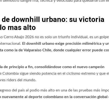
n demostró sangre fría, técnica y velocidad para quedarse con e
e downhill urbano: su victoria
lo mas alto
so Cerro Abajo 2026 no es solo un triunfo individual, es un golpe
nternacional.
El downhill urbano exige precisión milimétrica y u
ta como la de Valparaíso Chile, donde cualquier error puede cos
ida de principio a fin, consolidándose como el nuevo campeón
e Colombia sigue siendo potencia en el ciclismo extremo y que e
ores riders del mundo.
 regreso del país al podio más alto en una de las pruebas más imp
 nuevamente al deporte colombiano en la conversación global 