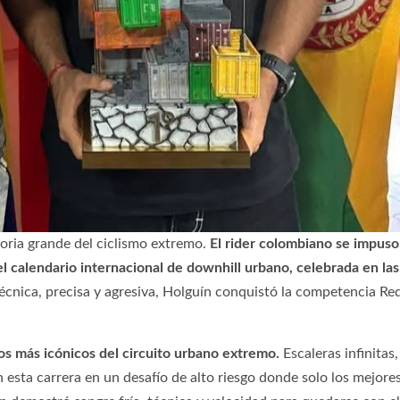
toria grande del ciclismo extremo.
El rider colombiano se impuso
l calendario internacional de downhill urbano, celebrada en las
cnica, precisa y agresiva, Holguín conquistó la competencia Red
os más icónicos del circuito urbano extremo.
Escaleras infinitas
n esta carrera en un desafío de alto riesgo donde solo los mejore