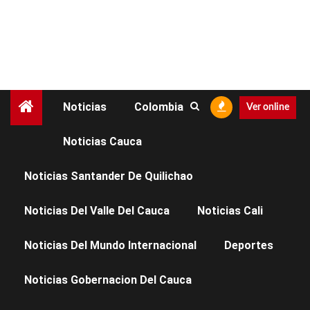
Noticias
Colombia
Ver online
Noticias Cauca
NOTICIAS ARGELIA
NOTICIAS CAUCA
SALUD
Noticias Santander De Quilichao
Secretaria de Salud
Noticias Del Valle Del Cauca
Noticias Cali
activa atención en
Noticias Del Mundo Internacional
Deportes
Salud tras hechos
Noticias Gobernacion Del Cauca
violentos en Argelia,