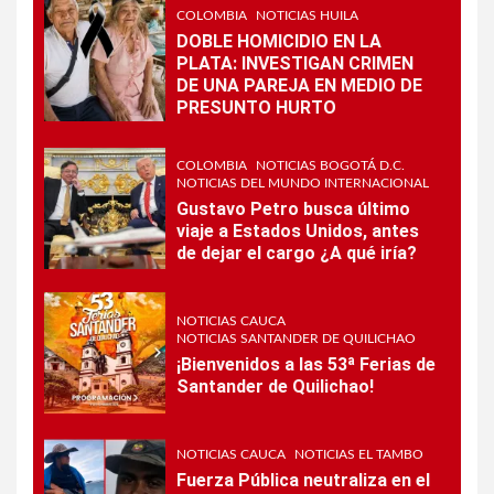
COLOMBIA
NOTICIAS HUILA
DOBLE HOMICIDIO EN LA
PLATA: INVESTIGAN CRIMEN
DE UNA PAREJA EN MEDIO DE
PRESUNTO HURTO
COLOMBIA
NOTICIAS BOGOTÁ D.C.
NOTICIAS DEL MUNDO INTERNACIONAL
Gustavo Petro busca último
viaje a Estados Unidos, antes
de dejar el cargo ¿A qué iría?
NOTICIAS CAUCA
NOTICIAS SANTANDER DE QUILICHAO
¡Bienvenidos a las 53ª Ferias de
Santander de Quilichao!
NOTICIAS CAUCA
NOTICIAS EL TAMBO
Fuerza Pública neutraliza en el