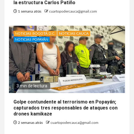
la estructura Carlos Patiño
1 semana atrás
cuartopodercauca@gmail.com
NOTICIAS BOGOTÁ D.C.
NOTICIAS CAUCA
NOTICIAS POPAYÁN
3 min de lectura
Golpe contundente al terrorismo en Popayán;
capturados tres responsables de ataques con
drones kamikaze
2 semanas atrás
cuartopodercauca@gmail.com