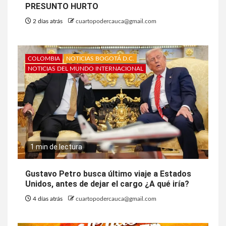
PRESUNTO HURTO
2 días atrás
cuartopodercauca@gmail.com
COLOMBIA
NOTICIAS BOGOTÁ D.C.
NOTICIAS DEL MUNDO INTERNACIONAL
1 min de lectura
Gustavo Petro busca último viaje a Estados
Unidos, antes de dejar el cargo ¿A qué iría?
4 días atrás
cuartopodercauca@gmail.com