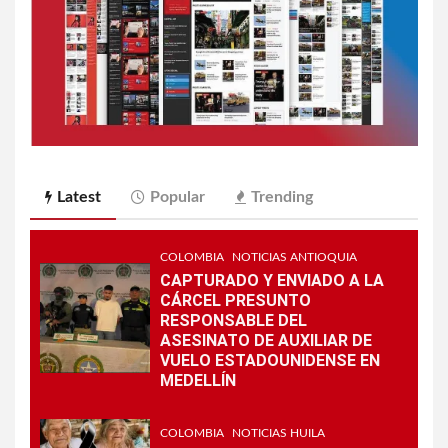
Latest
Popular
Trending
COLOMBIA
NOTICIAS ANTIOQUIA
CAPTURADO Y ENVIADO A LA
CÁRCEL PRESUNTO
RESPONSABLE DEL
ASESINATO DE AUXILIAR DE
VUELO ESTADOUNIDENSE EN
MEDELLÍN
COLOMBIA
NOTICIAS HUILA