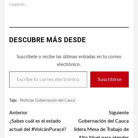
Cargando...
DESCUBRE MÁS DESDE
Suscríbete y recibe las últimas entradas en tu correo
electrónico.
Escribe tu correo electrónico…
Suscribirse
Tags:
Noticias Gobernacion del Cauca
Post
Anterior
Siguiente
navigation
¿Sabes cuál es el estado
Gobernación del Cauca
actual del #VolcánPuracé?
lidera Mesa de Trabajo de
Alto Nivel para atender