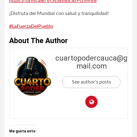
https://forms.gle/Vf3sSEmdCkrPU5MV8
¡Disfruta del Mundial con salud y tranquilidad!
#LaFuerzaDelPueblo
About The Author
cuartopodercauca@g
mail.com
See author's posts
Me gusta esto: