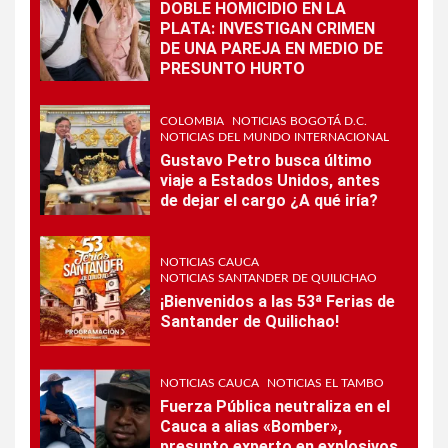
DOBLE HOMICIDIO EN LA
PLATA: INVESTIGAN CRIMEN
DE UNA PAREJA EN MEDIO DE
PRESUNTO HURTO
COLOMBIA
NOTICIAS BOGOTÁ D.C.
NOTICIAS DEL MUNDO INTERNACIONAL
Gustavo Petro busca último
viaje a Estados Unidos, antes
de dejar el cargo ¿A qué iría?
NOTICIAS CAUCA
NOTICIAS SANTANDER DE QUILICHAO
¡Bienvenidos a las 53ª Ferias de
Santander de Quilichao!
NOTICIAS CAUCA
NOTICIAS EL TAMBO
Fuerza Pública neutraliza en el
Cauca a alias «Bomber»,
presunto experto en explosivos