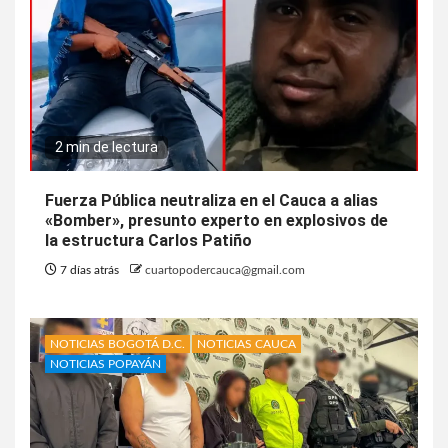
2 min de lectura
Fuerza Pública neutraliza en el Cauca a alias
«Bomber», presunto experto en explosivos de
la estructura Carlos Patiño
7 días atrás
cuartopodercauca@gmail.com
NOTICIAS BOGOTÁ D.C.
NOTICIAS CAUCA
NOTICIAS POPAYÁN