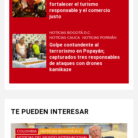
fortalecer el turismo
responsable y el comercio
justo
NOTICIAS BOGOTÁ D.C.
NOTICIAS CAUCA
NOTICIAS POPAYÁN
Golpe contundente al
terrorismo en Popayán;
capturados tres responsables
de ataques con drones
kamikaze
TE PUEDEN INTERESAR
COLOMBIA
NOTICIAS BOGOTÁ D.C.
NOTICIAS DEL MUNDO INTERNACIONAL