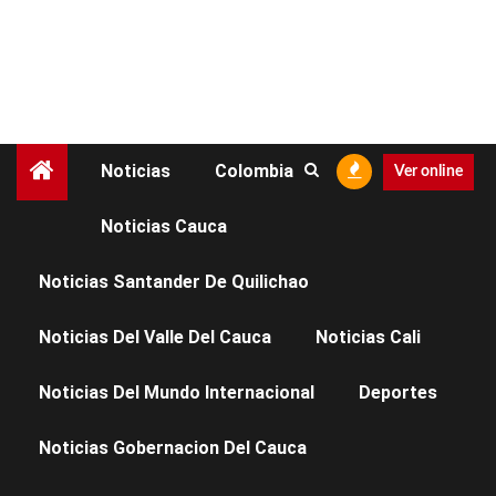
Noticias
Colombia
Ver online
Noticias Cauca
NOTICIAS ARGELIA
NOTICIAS CAUCA
Noticias Santander De Quilichao
Explosión en zona rural
Noticias Del Valle Del Cauca
Noticias Cali
de Argelia, Cauca, deja
Noticias Del Mundo Internacional
Deportes
un muerto y varios
Noticias Gobernacion Del Cauca
heridos