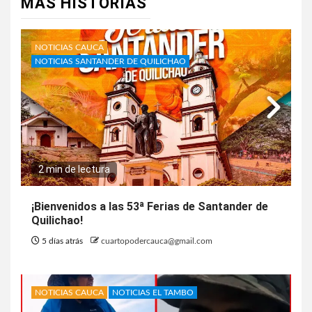
MÁS HISTORIAS
NOTICIAS CAUCA
NOTICIAS SANTANDER DE QUILICHAO
2 min de lectura
¡Bienvenidos a las 53ª Ferias de Santander de
Quilichao!
5 días atrás
cuartopodercauca@gmail.com
NOTICIAS CAUCA
NOTICIAS EL TAMBO