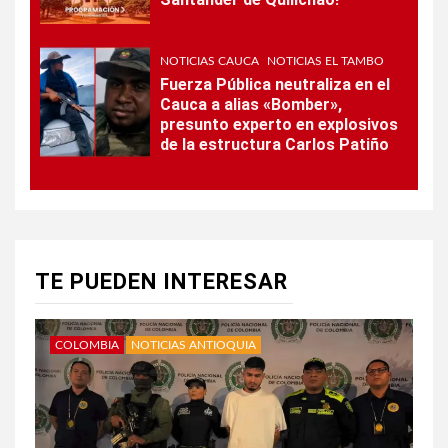
NOTICIAS CAUCA
NOTICIAS EL TAMBO
Fuerza Pública neutraliza en el
Cauca a alias «Bomber»,
presunto experto en explosivos
de la estructura Carlos Patiño
TE PUEDEN INTERESAR
COLOMBIA
NOTICIAS ANTIOQUIA