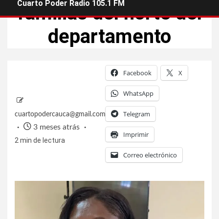
Cuarto Poder Radio 105.1 FM
familias del norte del
departamento
Facebook
X
WhatsApp
Telegram
cuartopodercauca@gmail.com
3 meses atrás
Imprimir
2 min de lectura
Correo electrónico