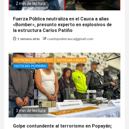
2 min de lectura
Fuerza Pública neutraliza en el Cauca a alias
«Bomber», presunto experto en explosivos de
la estructura Carlos Patiño
1 semana atrás
cuartopodercauca@gmail.com
NOTICIAS BOGOTÁ D.C.
NOTICIAS CAUCA
NOTICIAS POPAYÁN
3 min de lectura
Golpe contundente al terrorismo en Popayán;