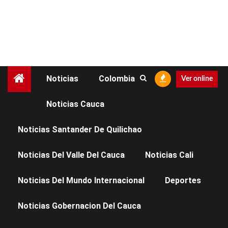
Noticias
Colombia
Ver online
Noticias Cauca
NOTICIAS CAUCA
NOTICIAS PUERTO TEJADA
Noticias Santander De Quilichao
Puerto Tejada:
Noticias Del Valle Del Cauca
Noticias Cali
Gobernación del Cauca
Noticias Del Mundo Internacional
Deportes
acerca el servicio de
Noticias Gobernacion Del Cauca
pasaportes a las