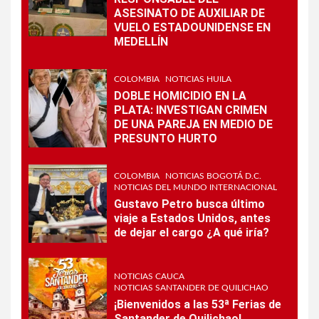
ASESINATO DE AUXILIAR DE
VUELO ESTADOUNIDENSE EN
MEDELLÍN
COLOMBIA
NOTICIAS HUILA
DOBLE HOMICIDIO EN LA
PLATA: INVESTIGAN CRIMEN
DE UNA PAREJA EN MEDIO DE
PRESUNTO HURTO
COLOMBIA
NOTICIAS BOGOTÁ D.C.
NOTICIAS DEL MUNDO INTERNACIONAL
Gustavo Petro busca último
viaje a Estados Unidos, antes
de dejar el cargo ¿A qué iría?
NOTICIAS CAUCA
NOTICIAS SANTANDER DE QUILICHAO
¡Bienvenidos a las 53ª Ferias de
Santander de Quilichao!