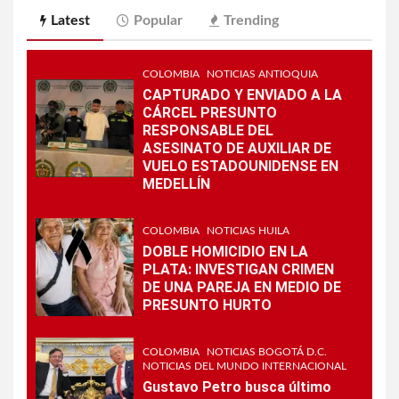
Latest
Popular
Trending
COLOMBIA
NOTICIAS ANTIOQUIA
CAPTURADO Y ENVIADO A LA
CÁRCEL PRESUNTO
RESPONSABLE DEL
ASESINATO DE AUXILIAR DE
VUELO ESTADOUNIDENSE EN
MEDELLÍN
COLOMBIA
NOTICIAS HUILA
DOBLE HOMICIDIO EN LA
PLATA: INVESTIGAN CRIMEN
DE UNA PAREJA EN MEDIO DE
PRESUNTO HURTO
COLOMBIA
NOTICIAS BOGOTÁ D.C.
NOTICIAS DEL MUNDO INTERNACIONAL
Gustavo Petro busca último