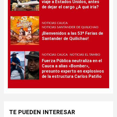
viaje a Estados Unidos, antes
de dejar el cargo ¿A qué iría?
NOTICIAS CAUCA
NOTICIAS SANTANDER DE QUILICHAO
¡Bienvenidos a las 53ª Ferias de
Santander de Quilichao!
NOTICIAS CAUCA
NOTICIAS EL TAMBO
Fuerza Pública neutraliza en el
Cauca a alias «Bomber»,
presunto experto en explosivos
de la estructura Carlos Patiño
TE PUEDEN INTERESAR